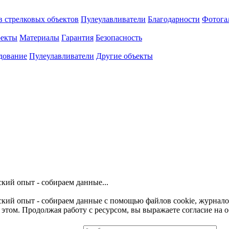
 стрелковых объектов
Пулеулавливатели
Благодарности
Фотога
оекты
Материалы
Гарантия
Безопасность
дование
Пулеулавливатели
Другие объекты
кий опыт - собираем данные...
ьский опыт - собираем данные с помощью файлов cookie, журнал
этом. Продолжая работу с ресурсом, вы выражаете согласие на