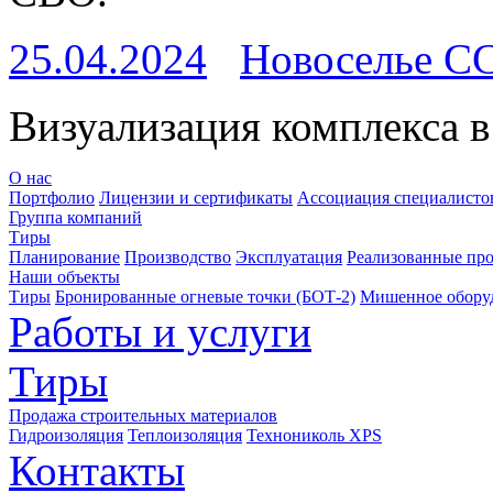
25.04.2024
Новоселье С
Визуализация комплекса в
О нас
Портфолио
Лицензии и сертификаты
Ассоциация специалистов
Группа компаний
Тиры
Планирование
Производство
Эксплуатация
Реализованные пр
Наши объекты
Тиры
Бронированные огневые точки (БОТ-2)
Мишенное обору
Работы и услуги
Тиры
Продажа строительных материалов
Гидроизоляция
Теплоизоляция
Технониколь XPS
Контакты