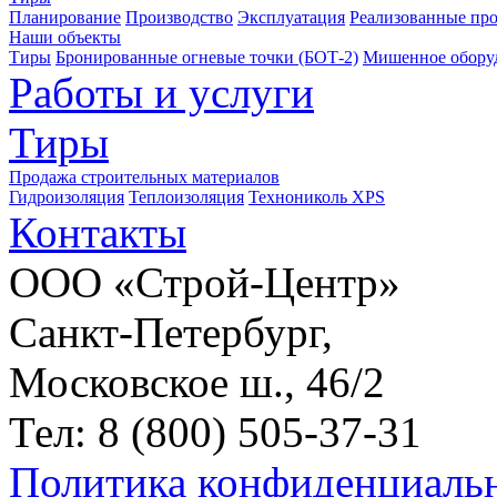
Планирование
Производство
Эксплуатация
Реализованные пр
Наши объекты
Тиры
Бронированные огневые точки (БОТ-2)
Мишенное обору
Работы и услуги
Тиры
Продажа строительных материалов
Гидроизоляция
Теплоизоляция
Технониколь XPS
Контакты
ООО «Строй-Центр»
Санкт-Петербург,
Московское ш., 46/2
Тел: 8 (800) 505-37-31
Политика конфиденциаль