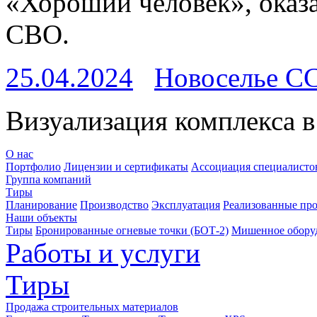
«Хороший человек», ока
СВО.
25.04.2024
Новоселье С
Визуализация комплекса в
О нас
Портфолио
Лицензии и сертификаты
Ассоциация специалистов
Группа компаний
Тиры
Планирование
Производство
Эксплуатация
Реализованные пр
Наши объекты
Тиры
Бронированные огневые точки (БОТ-2)
Мишенное обору
Работы и услуги
Тиры
Продажа строительных материалов