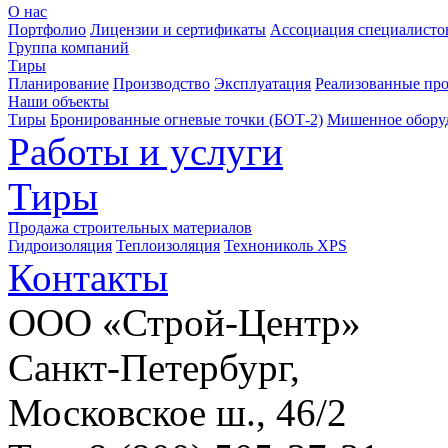
О нас
Портфолио
Лицензии и сертификаты
Ассоциация специалистов
Группа компаний
Тиры
Планирование
Производство
Эксплуатация
Реализованные пр
Наши объекты
Тиры
Бронированные огневые точки (БОТ-2)
Мишенное обору
Работы и услуги
Тиры
Продажа строительных материалов
Гидроизоляция
Теплоизоляция
Технониколь XPS
Контакты
ООО «Строй-Центр»
Санкт-Петербург,
Московское ш., 46/2