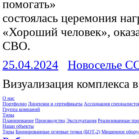
помогать»
состоялась церемония наг
«Хороший человек», ока
СВО.
25.04.2024
Новоселье С
Визуализация комплекса в
О нас
Портфолио
Лицензии и сертификаты
Ассоциация специалистов
Группа компаний
Тиры
Планирование
Производство
Эксплуатация
Реализованные пр
Наши объекты
Тиры
Бронированные огневые точки (БОТ-2)
Мишенное обору