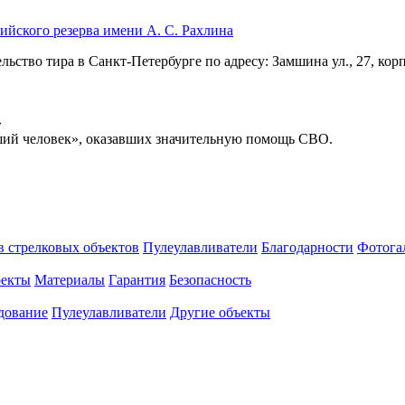
йского резерва имени А. С. Рахлина
ство тира в Санкт-Петербурге по адресу: Замшина ул., 27, корп.
»
ший человек», оказавших значительную помощь СВО.
 стрелковых объектов
Пулеулавливатели
Благодарности
Фотога
оекты
Материалы
Гарантия
Безопасность
дование
Пулеулавливатели
Другие объекты