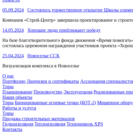
05.09.2024
Состоялось торжественное открытие Школы олимпи
Компания «Строй-Центр» завершила проектирование и строитель
14.05.2024
Хорошие люди приближают победу
На базе благотворительного фонда движения «Время помогать
состоялась церемония награждения участников проекта «Хоро
25.04.2024
Новоселье ССК
Визуализация комплекса в Новоселье
О нас
Портфолио
Лицензии и сертификаты
Ассоциация специалистов
Тиры
Планирование
Производство
Эксплуатация
Реализованные пр
Наши объекты
Тиры
Бронированные огневые точки (БОТ-2)
Мишенное обору
Работы и услуги
Тиры
Продажа строительных материалов
Гидроизоляция
Теплоизоляция
Технониколь XPS
Контакты