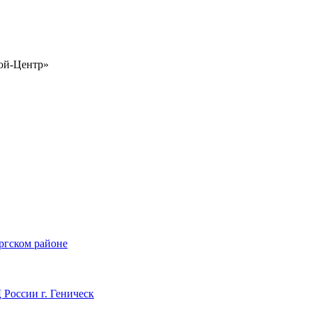
рой-Центр»
ргском районе
России г. Геническ