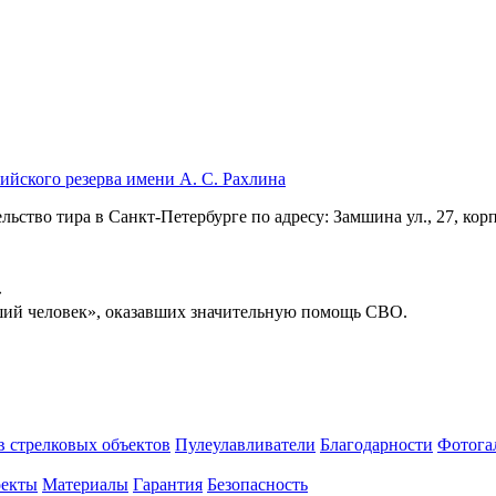
йского резерва имени А. С. Рахлина
ство тира в Санкт-Петербурге по адресу: Замшина ул., 27, корп.
»
ший человек», оказавших значительную помощь СВО.
 стрелковых объектов
Пулеулавливатели
Благодарности
Фотога
оекты
Материалы
Гарантия
Безопасность