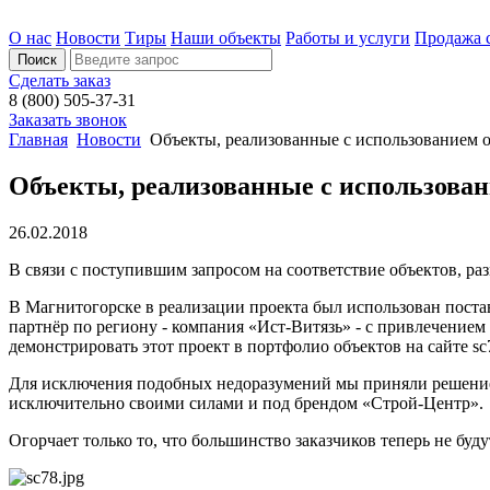
О нас
Новости
Тиры
Наши объекты
Работы и услуги
Продажа 
Сделать заказ
8 (800) 505-37-31
Заказать звонок
Главная
Новости
Объекты, реализованные с использованием 
Объекты, реализованные с использова
26.02.2018
В связи с поступившим запросом на соответствие объектов, р
В Магнитогорске в реализации проекта был использован пос
партнёр по региону - компания «Ист-Витязь» - с привлечени
демонстрировать этот проект в портфолио объектов на сайте sc7
Для исключения подобных недоразумений мы приняли решение 
исключительно своими силами и под брендом «Строй-Центр».
Огорчает только то, что большинство заказчиков теперь не буд