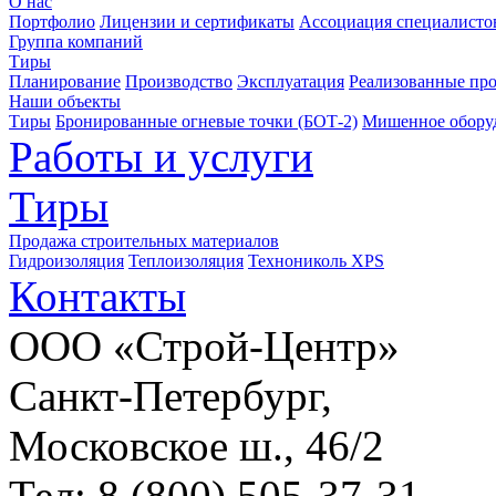
О нас
Портфолио
Лицензии и сертификаты
Ассоциация специалистов
Группа компаний
Тиры
Планирование
Производство
Эксплуатация
Реализованные пр
Наши объекты
Тиры
Бронированные огневые точки (БОТ-2)
Мишенное обору
Работы и услуги
Тиры
Продажа строительных материалов
Гидроизоляция
Теплоизоляция
Технониколь XPS
Контакты
ООО «Строй-Центр»
Санкт-Петербург,
Московское ш., 46/2
Тел: 8 (800) 505-37-31