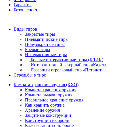
Гарантия
Безопасность
Виды тиров
Закрытые тиры
Пневматические тиры
Полузакрытые тиры
Боевые тиры
Интерактивные тиры
Боевые интерактивные тиры (БЛИК)
Интерактивный лазерный тир «Кадет»
Лазерный стрелковый тир «Патриот»
Стрельбы в тире
Комната хранения оружия (КХО)
Комната хранения оружия
Комната выдачи оружия
Правильное хранение оружия
Как хранить оружие
Хранение оружия
Защитные конструкции
Конструкции из брони
Классы защиты по броне