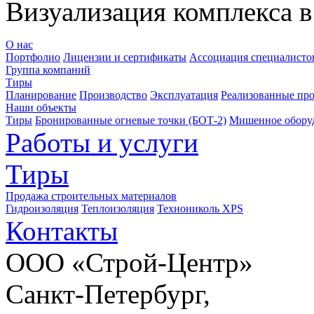
Визуализация комплекса в
О нас
Портфолио
Лицензии и сертификаты
Ассоциация специалистов
Группа компаний
Тиры
Планирование
Производство
Эксплуатация
Реализованные пр
Наши объекты
Тиры
Бронированные огневые точки (БОТ-2)
Мишенное обору
Работы и услуги
Тиры
Продажа строительных материалов
Гидроизоляция
Теплоизоляция
Технониколь XPS
Контакты
ООО «Строй-Центр»
Санкт-Петербург,